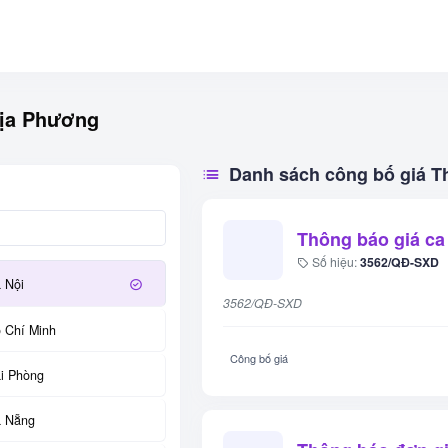
ịa Phương
Danh sách công bố giá T
Thông báo giá c
Số hiệu:
3562/QĐ-SXD
 Nội
3562/QĐ-SXD
 Chí Minh
Công bố giá
i Phòng
 Nẵng