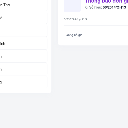
Thông báo đơn g
n Thơ
Số hiệu:
50/2014/QH13
uế
50/2014/QH13
h
Công bố giá
inh
n
h
g
uang
uyên