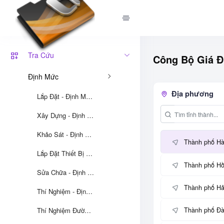
Tra Cứu
Công Bộ Giá Đ
Định Mức
Địa phương
Lắp Đặt - Định Mức 12
Xây Dựng - Định Mức 12
Khảo Sát - Định Mức 12
Thành phố Hà
Lắp Đặt Thiết Bị - Định Mức 12
Thành phố Hồ
Sửa Chữa - Định Mức 12
Thành phố Hả
Thí Nghiệm - Định Mức 12
Thí Nghiệm Đường Dây Và Trạm Biến Áp - 05/2023/TT-BCT
Thành phố Đà