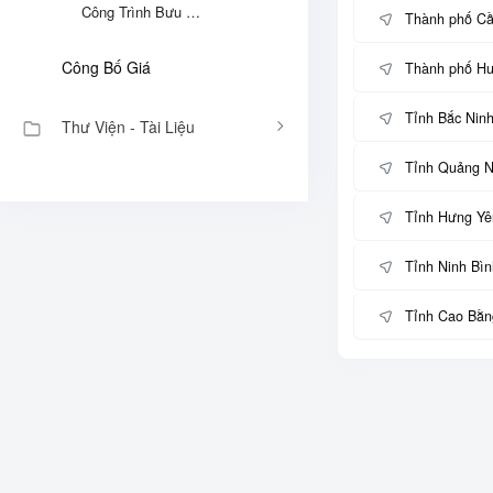
Công Trình Bưu Chính, Viễn Thông - Định Mức Xây Dựng- 44/2020/TT-BTTTT
Thành phố Cầ
Công Bố Giá
Thành phố H
Tỉnh Bắc Nin
Thư Viện - Tài Liệu
Tỉnh Quảng N
Tỉnh Hưng Yê
Tỉnh Ninh Bìn
Tỉnh Cao Bằn
Tỉnh Tuyên Q
Tỉnh Lào Cai
Tỉnh Thái Ng