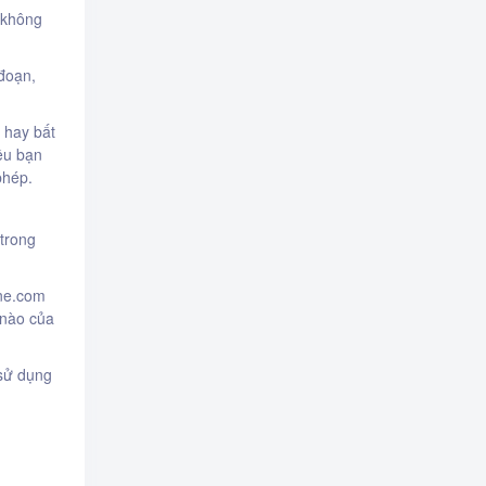
 không
đoạn,
 hay bất
ều bạn
phép.
trong
ine.com
 nào của
 sử dụng