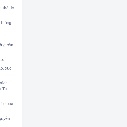
 thẻ tín
à thông
hông cần
ào.
áp, xúc
khách
u Tư
site của
 quyền