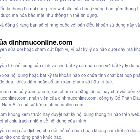
ểu là thông tin nội dung trên website của bạn (không bao gồm thông tin
được mã hóa bảo mật như thông tin thẻ tín dụng.
à đồng ý rằng bạn sẽ bị ràng buộc với bản điều khoản sử dụng này v
của dinhmuconline.com
yền sửa đổi hoặc chấm dứt Dịch vụ vì bất kỳ lý do nào dưới đây mà k
.
yền từ chối cung cấp dịch vụ cho bất kỳ cá nhân nào với bất kỳ lý do n
ể xóa nội dung hoặc bất kỳ tài khoản nào có chứa tính chất bất hợp ph
đe dọa, khiêu dâm hoặc cố tình xâm phạm sở hữu trí tuệ.
khoản nào cố ý xâm phạm, xúc phạm dù bằng lời nói hay chữ viết đến 
uconline.com, nhân viên của dinhmuconline.com, công ty Cổ Phần Đầ
g Nam Á là chủ sử hữu dinhmuconline.com.
om không xem trước hay duyệt bất kỳ nội dung thông tin nào trên web
phải chịu trách nhiệm về nội dung của mình.
uyền cung cấp dịch vụ cho đối thủ của bạn hoặc không cam kết sẽ độc
tác nào cho từng phân khúc nào.