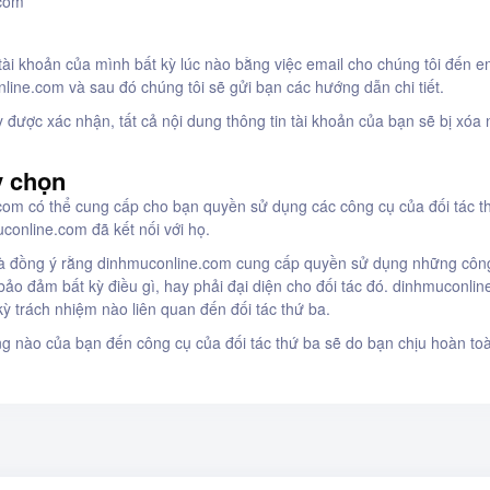
.com
ụ
tài khoản của mình bất kỳ lúc nào bằng việc email cho chúng tôi đến e
nline.com
và sau đó chúng tôi sẽ gửi bạn các hướng dẫn chi tiết.
y được xác nhận, tất cả nội dung thông tin tài khoản của bạn sẽ bị xóa 
y chọn
com có thể cung cấp cho bạn quyền sử dụng các công cụ của đối tác t
online.com đã kết nối với họ.
và đồng ý rằng dinhmuconline.com cung cấp quyền sử dụng những công
ảo đảm bất kỳ điều gì, hay phải đại diện cho đối tác đó. dinhmuconli
kỳ trách nhiệm nào liên quan đến đối tác thứ ba.
g nào của bạn đến công cụ của đối tác thứ ba sẽ do bạn chịu hoàn to