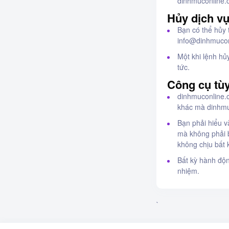
dinhmuconline
Hủy dịch v
Bạn có thể hủy 
info@dinhmuco
Một khi lệnh hủ
tức.
Công cụ tù
dinhmuconline.
khác mà dinhmuc
Bạn phải hiểu 
mà không phải b
không chịu bất 
Bất kỳ hành độn
nhiệm.
`