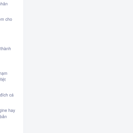
nhân
iệm cho
 thành
phạm
iệt
đích cá
gine hay
 bản