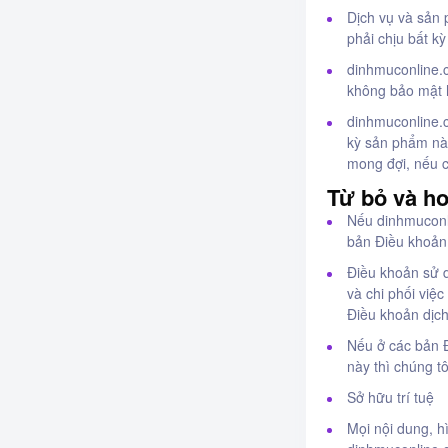
Dịch vụ và sản 
phải chịu bất k
dinhmuconline.
không bảo mật h
dinhmuconline.c
kỳ sản phẩm nà
mong đợi, nếu c
Từ bỏ và ho
Nếu dinhmuconli
bản Điều khoản 
Điều khoản sử 
và chi phối việ
Điều khoản dịch
Nếu ở các bản Đ
này thì chúng t
Sở hữu trí tuệ
Mọi nội dung, h