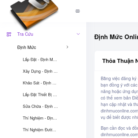
Tra Cứu
Định Mức Onli
Định Mức
Lắp Đặt - Định Mức 12
Thỏa Thuận 
Xây Dựng - Định Mức 12
Bằng việc đăng ký 
Khảo Sát - Định Mức 12
bạn đồng ý với các 
năng hoặc ứng dụn
Lắp Đặt Thiết Bị - Định Mức 12
có thể xem bản Điề
hạn cập nhật và th
Sửa Chữa - Định Mức 12
dinhmuconline.com.
vụ để biết được nh
Thí Nghiệm - Định Mức 12
Bạn cần đọc và đồn
Thí Nghiệm Đường Dây Và Trạm Biến Áp - 05/2023/TT-BCT
dinhmuconline.com