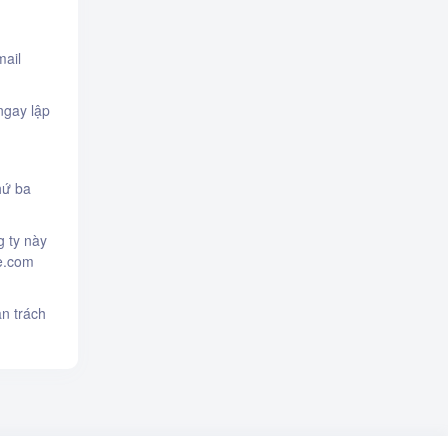
mail
ngay lập
hứ ba
 ty này
ne.com
àn trách