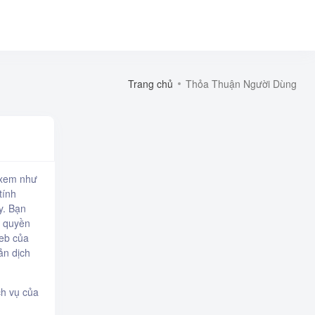
Trang chủ
Thỏa Thuận Người Dùng
, xem như
tính
y. Bạn
ó quyền
web của
ản dịch
ch vụ của