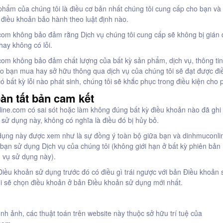
phẩm của chúng tôi là điều cơ bản nhất chúng tôi cung cấp cho bạn và
ỳ điều khoản bảo hành theo luật định nào.
com không bảo đảm rằng Dịch vụ chúng tôi cung cấp sẽ không bị gián 
ay không có lỗi.
om không bảo đảm chất lượng của bất kỳ sản phẩm, dịch vụ, thông tin
o bạn mua hay sở hữu thông qua dịch vụ của chúng tôi sẽ đạt được đi
ó bất kỳ lỗi nào phát sinh, chúng tôi sẽ khắc phục trong điều kiện cho 
àn tất bản cam kết
ne.com có sai sót hoặc làm không đúng bất kỳ điều khoản nào đã ghi 
sử dụng này, không có nghĩa là điều đó bị hủy bỏ.
dụng này được xem như là sự đồng ý toàn bộ giữa bạn và dinhmuconl
c bạn sử dụng Dịch vụ của chúng tôi (không giới hạn ở bất kỳ phiên bản
 vụ sử dụng này).
iều khoản sử dụng trước đó có điều gì trái ngược với bản Điều khoản
ôi sẽ chọn điều khoản ở bản Điều khoản sử dụng mới nhất.
ình ảnh, các thuật toán trên website này thuộc sở hữu trí tuệ của