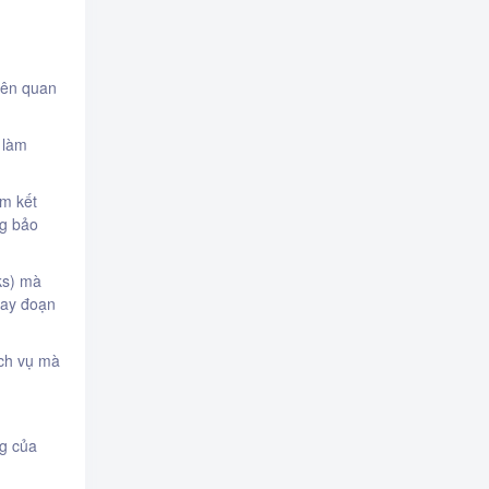
liên quan
 làm
am kết
ng bảo
nks) mà
hay đoạn
ịch vụ mà
ng của