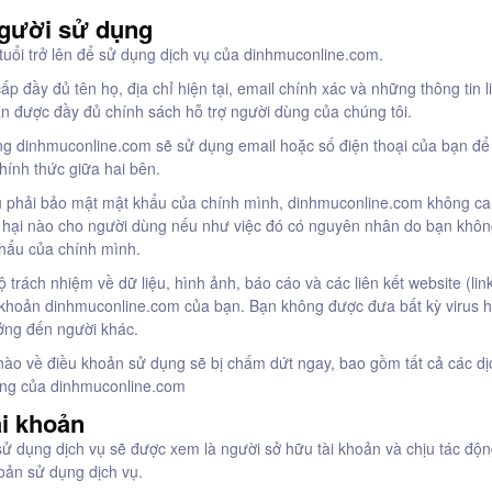
người sử dụng
tuổi trở lên để sử dụng dịch vụ của dinhmuconline.com.
ấp đầy đủ tên họ, địa chỉ hiện tại, email chính xác và những thông tin 
ận được đầy đủ chính sách hỗ trợ người dùng của chúng tôi.
ng dinhmuconline.com sẽ sử dụng email hoặc số điện thoại của bạn để
chính thức giữa hai bên.
ụ phải bảo mật mật khẩu của chính mình, dinhmuconline.com không c
ệt hại nào cho người dùng nếu như việc đó có nguyên nhân do bạn khô
hẩu của chính mình.
ộ trách nhiệm về dữ liệu, hình ảnh, báo cáo và các liên kết website (li
i khoản dinhmuconline.com của bạn. Bạn không được đưa bất kỳ virus 
ng đến người khác.
nào về điều khoản sử dụng sẽ bị chấm dứt ngay, bao gồm tất cả các d
ng của dinhmuconline.com
ài khoản
ử dụng dịch vụ sẽ được xem là người sở hữu tài khoản và chịu tác độ
oản sử dụng dịch vụ.