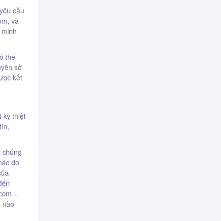
 yêu cầu
ồm, và
g minh
ó thể
uyền sở
ược kết
 kỳ thiệt
tín,
i chúng
khác do
của
 đến
e.com…
ụ nào