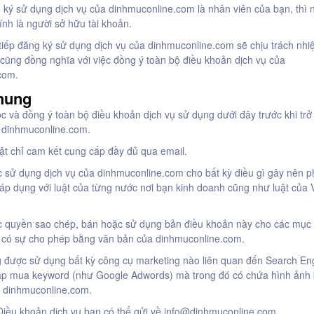
ký sử dụng dịch vụ của dinhmuconline.com là nhân viên của bạn, thì 
ính là người sở hữu tài khoản.
tiếp đăng ký sử dụng dịch vụ của dinhmuconline.com sẽ chịu trách nh
 cũng đồng nghĩa với việc đồng ý toàn bộ điều khoản dịch vụ của
com.
chung
c và đồng ý toàn bộ điều khoản dịch vụ sử dụng dưới đây trước khi trở
 dinhmuconline.com.
uật chỉ cam kết cung cấp đầy đủ qua email.
 sử dụng dịch vụ của dinhmuconline.com cho bất kỳ điều gì gây nên 
áp dụng với luật của từng nước nơi bạn kinh doanh cũng như luật của V
 quyền sao chép, bán hoặc sử dụng bản điều khoản này cho các mục 
có sự cho phép bằng văn bản của dinhmuconline.com.
 được sử dụng bất kỳ công cụ marketing nào liên quan đến Search En
p mua keyword (như Google Adwords) mà trong đó có chứa hình ảnh
a dinhmuconline.com.
Điều khoản dịch vụ bạn có thể gửi về
info@dinhmuconline.com