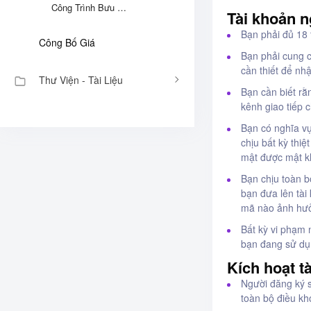
Công Trình Bưu Chính, Viễn Thông - Định Mức Xây Dựng- 44/2020/TT-BTTTT
Tài khoản 
Bạn phải đủ 18 
Công Bố Giá
Bạn phải cung c
cần thiết để nh
Thư Viện - Tài Liệu
Bạn cần biết rằ
kênh giao tiếp 
Bạn có nghĩa v
chịu bất kỳ thi
mật được mật k
Bạn chịu toàn b
bạn đưa lên tà
mã nào ảnh hưở
Bất kỳ vi phạm 
bạn đang sử dụ
Kích hoạt t
Người đăng ký s
toàn bộ điều kh