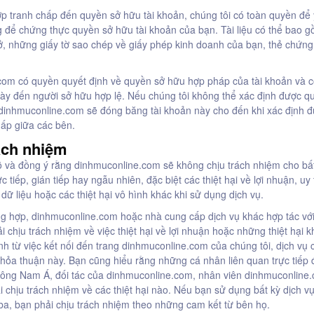
p tranh chấp đến quyền sở hữu tài khoản, chúng tôi có toàn quyền để
g để chứng thực quyền sở hữu tài khoản của bạn. Tài liệu có thể bao g
ở, những giấy tờ sao chép về giấy phép kinh doanh của bạn, thẻ chứn
com có quyền quyết định về quyền sở hữu hợp pháp của tài khoản và c
ày đến người sở hữu hợp lệ. Nếu chúng tôi không thể xác định được q
dinhmuconline.com sẽ đóng băng tài khoản này cho đến khi xác định đ
hấp giữa các bên.
ách nhiệm
õ và đồng ý rằng dinhmuconline.com sẽ không chịu trách nhiệm cho bất
ực tiếp, gián tiếp hay ngẫu nhiên, đặc biệt các thiệt hại về lợi nhuận, uy 
dữ liệu hoặc các thiệt hại vô hình khác khi sử dụng dịch vụ.
ng hợp, dinhmuconline.com hoặc nhà cung cấp dịch vụ khác hợp tác vớ
i chịu trách nhiệm về việc thiệt hại về lợi nhuận hoặc những thiệt hại 
nh từ việc kết nối đến trang dinhmuconline.com của chúng tôi, dịch vụ 
thỏa thuận này. Bạn cũng hiểu rằng những cá nhân liên quan trực tiếp
Đông Nam Á, đối tác của dinhmuconline.com, nhân viên dinhmuconlin
 chịu trách nhiệm về các thiệt hại nào. Nếu bạn sử dụng bất kỳ dịch v
 ba, bạn phải chịu trách nhiệm theo những cam kết từ bên họ.