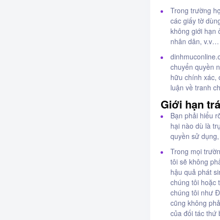
Trong trường hợ
các giấy tờ dùn
không giới hạn 
nhân dân, v.v…
dinhmuconline.
chuyển quyền n
hữu chính xác, 
luận về tranh c
Giới hạn tr
Bạn phải hiểu r
hại nào dù là tr
quyền sử dụng, 
Trong mọi trườ
tôi sẽ không phả
hậu quả phát si
chúng tôi hoặc 
chúng tôi như 
cũng không phải
của đối tác thứ